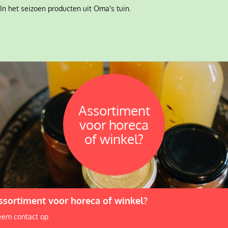
In het seizoen producten uit Oma's tuin.
Assortiment
voor horeca
of winkel?
ssortiment voor horeca of winkel?
em contact op